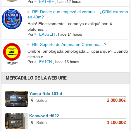
Por
EA1FBF
,
hace 12 horas
RE: Desde que empezó el verano... ¿QRM extremo
en 40m?
Hola! Efectivamente...como ya expliqué son 4
plafones...
Por
EA3GEH
,
hace 14 horas
RE: Soporte de Antena en Chimenea...?
Ombre, omologada omologada… ¿para qué? Cuando
ciertos e...
Por
EA1CN
,
hace 16 horas
MERCADILLO DE LA WEB URE
Yaesu ftdx 101 d
Salou
2,800.00€
Kenwood tl922
Salou
1,100.00€