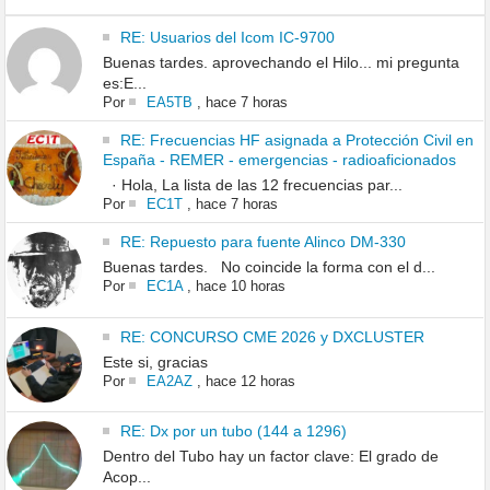
RE: Usuarios del Icom IC-9700
Buenas tardes. aprovechando el Hilo... mi pregunta
es:E...
Por
EA5TB
,
hace 7 horas
RE: Frecuencias HF asignada a Protección Civil en
España - REMER - emergencias - radioaficionados
· Hola, La lista de las 12 frecuencias par...
Por
EC1T
,
hace 7 horas
RE: Repuesto para fuente Alinco DM-330
Buenas tardes. No coincide la forma con el d...
Por
EC1A
,
hace 10 horas
RE: CONCURSO CME 2026 y DXCLUSTER
Este si, gracias
Por
EA2AZ
,
hace 12 horas
RE: Dx por un tubo (144 a 1296)
Dentro del Tubo hay un factor clave: El grado de
Acop...