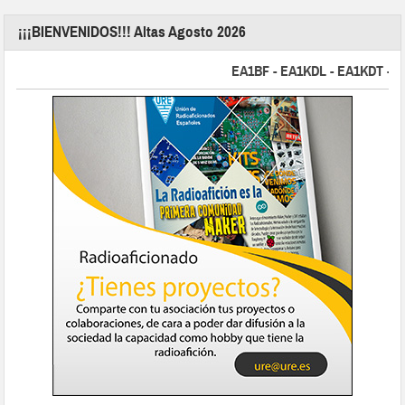
¡¡¡BIENVENIDOS!!! Altas Agosto 2026
EA1BF - EA1KDL - EA1KDT - EA2