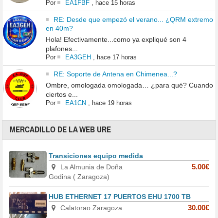
Por
EA1FBF
,
hace 15 horas
RE: Desde que empezó el verano... ¿QRM extremo
en 40m?
Hola! Efectivamente...como ya expliqué son 4
plafones...
Por
EA3GEH
,
hace 17 horas
RE: Soporte de Antena en Chimenea...?
Ombre, omologada omologada… ¿para qué? Cuando
ciertos e...
Por
EA1CN
,
hace 19 horas
MERCADILLO DE LA WEB URE
Transiciones equipo medida
La Almunia de Doña
5.00€
Godina ( Zaragoza)
HUB ETHERNET 17 PUERTOS EHU 1700 TB
Calatorao Zaragoza.
30.00€