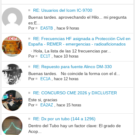
RE: Usuarios del Icom IC-9700
Buenas tardes. aprovechando el Hilo... mi pregunta
es:E...
Por
EA5TB
,
hace 9 horas
RE: Frecuencias HF asignada a Protección Civil en
España - REMER - emergencias - radioaficionados
· Hola, La lista de las 12 frecuencias par...
Por
EC1T
,
hace 10 horas
RE: Repuesto para fuente Alinco DM-330
Buenas tardes. No coincide la forma con el d...
Por
EC1A
,
hace 12 horas
RE: CONCURSO CME 2026 y DXCLUSTER
Este si, gracias
Por
EA2AZ
,
hace 15 horas
RE: Dx por un tubo (144 a 1296)
Dentro del Tubo hay un factor clave: El grado de
Acop...