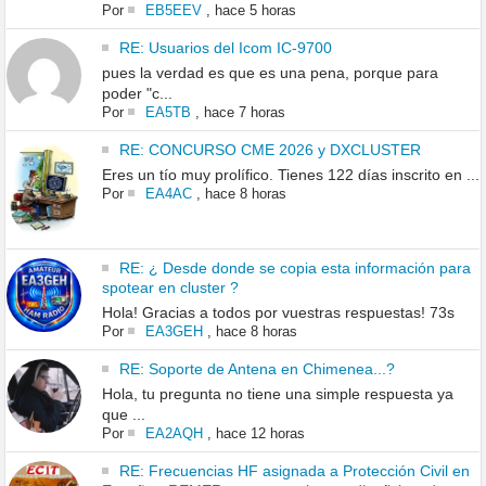
Por
EB5EEV
,
hace 5 horas
RE: Usuarios del Icom IC-9700
pues la verdad es que es una pena, porque para
poder "c...
Por
EA5TB
,
hace 7 horas
RE: CONCURSO CME 2026 y DXCLUSTER
Eres un tío muy prolífico. Tienes 122 días inscrito en ...
Por
EA4AC
,
hace 8 horas
RE: ¿ Desde donde se copia esta información para
spotear en cluster ?
Hola! Gracias a todos por vuestras respuestas! 73s
Por
EA3GEH
,
hace 8 horas
RE: Soporte de Antena en Chimenea...?
Hola, tu pregunta no tiene una simple respuesta ya
que ...
Por
EA2AQH
,
hace 12 horas
RE: Frecuencias HF asignada a Protección Civil en