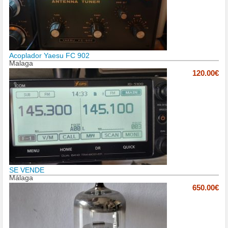
Acoplador Yaesu FC 902
Malaga
120.00€
SE VENDE
Málaga
650.00€