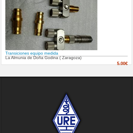
Transiciones equipo medida
La Almunia de Doña Godina ( Zaragoza)
5.00€