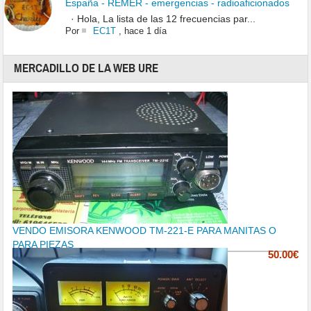
España - REMER - emergencias - radioaficionados
· Hola, La lista de las 12 frecuencias par...
Por
EC1T
,
hace 1 día
MERCADILLO DE LA WEB URE
VENDO EMISORA KENWOOD TM-221-E PARA MANITAS O
PARA PIEZAS
50.00€