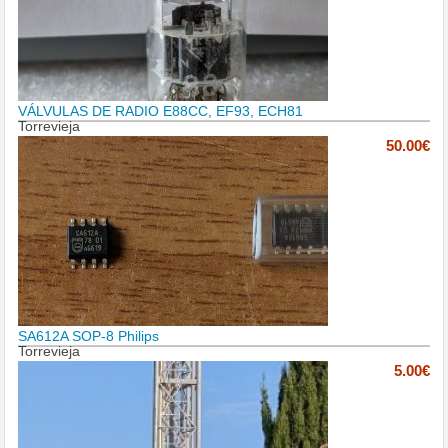
VÁLVULAS DE RADIO E88CC, EF93, ECH81
Torrevieja
50.00€
SA612A SOP-8 Philips
Torrevieja
5.00€