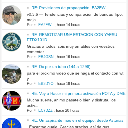
RE: Previsiones de propagación: EA2EWL
v0.3.6 — Tendencias y comparación de bandas Tipo:
mejo...
Por
EA2EWL
,
hace 14 horas
RE: REMOTIZAR UNA ESTACION CON YAESU
FTDX101D
Gracias a todos, sois muy amables con vuestros
comentar...
Por
EB4GSN
,
hace 16 horas
RE: Dx por un tubo (144 a 1296)
para el proximo video que se haga el contacto con wt
y ...
Por
EB3DYO
,
hace 18 horas
RE: Voy a Hacer mi primera activación POTA y DME
Mucha suerte, animo pasatelo bien y disfruta, los
activ...
Por
EC7DZZ
,
hace 20 horas
RE: Un aspirante más en el equipo, desde Asturias
Encantao guaje! Gracias gracias, así da gus...