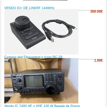
VENDO IQ+ DE LINKRF 144MHz
300.00€
Compro dial Flexcontrol o Icom RC-28
1.00€
Vendo IC 7400 HF y VHF 100 W Bajada de Precio