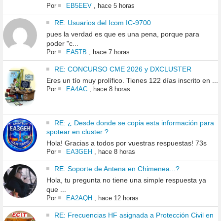
Por
EB5EEV
,
hace 5 horas
RE: Usuarios del Icom IC-9700
pues la verdad es que es una pena, porque para
poder "c...
Por
EA5TB
,
hace 7 horas
RE: CONCURSO CME 2026 y DXCLUSTER
Eres un tío muy prolífico. Tienes 122 días inscrito en ...
Por
EA4AC
,
hace 8 horas
RE: ¿ Desde donde se copia esta información para
spotear en cluster ?
Hola! Gracias a todos por vuestras respuestas! 73s
Por
EA3GEH
,
hace 8 horas
RE: Soporte de Antena en Chimenea...?
Hola, tu pregunta no tiene una simple respuesta ya
que ...
Por
EA2AQH
,
hace 12 horas
RE: Frecuencias HF asignada a Protección Civil en