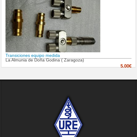
Transiciones equipo medida
La Almunia de Doña Godina ( Zaragoza)
5.00€