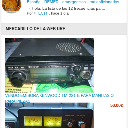
España - REMER - emergencias - radioaficionados
· Hola, La lista de las 12 frecuencias par...
Por
EC1T
,
hace 1 día
MERCADILLO DE LA WEB URE
VENDO EMISORA KENWOOD TM-221-E PARA MANITAS O
PARA PIEZAS
50.00€