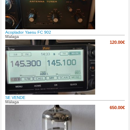
Acoplador Yaesu FC 902
Malaga
120.00€
SE VENDE
Málaga
650.00€