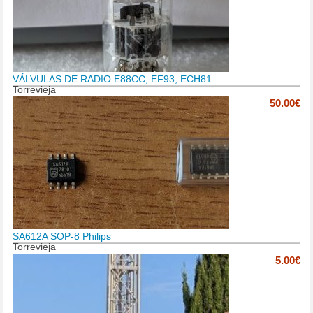
VÁLVULAS DE RADIO E88CC, EF93, ECH81
Torrevieja
50.00€
SA612A SOP-8 Philips
Torrevieja
5.00€