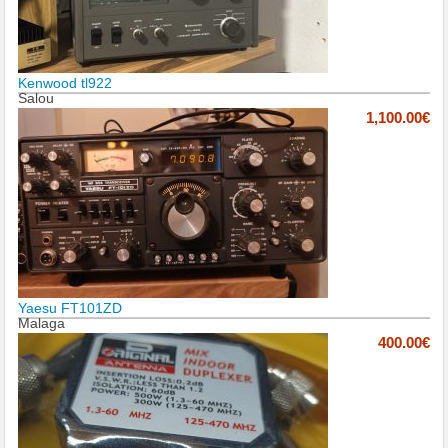
Kenwood tl922
Salou
1,100.00€
Yaesu FT101ZD
Malaga
400.00€