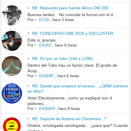
RE: Repuesto para fuente Alinco DM-330
Buenas tardes. No coincide la forma con el d...
Por
EC1A
,
hace 3 horas
RE: CONCURSO CME 2026 y DXCLUSTER
Este si, gracias
Por
EA2AZ
,
hace 6 horas
RE: Dx por un tubo (144 a 1296)
Dentro del Tubo hay un factor clave: El grado de
Acop...
Por
EA1FBF
,
hace 6 horas
RE: Desde que empezó el verano... ¿QRM extremo
en 40m?
Hola! Efectivamente...como ya expliqué son 4
plafones...
Por
EA3GEH
,
hace 8 horas
RE: Soporte de Antena en Chimenea...?
Ombre, omologada omologada… ¿para qué? Cuando