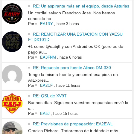
RE: Un aspirante más en el equipo, desde Asturias
Un cordial saludo Francisco José. Nos hemos
conocido ho...
Por
EA1RY
,
hace 3 horas
RE: REMOTIZAR UNA ESTACION CON YAESU
FTDX101D
+1 como @ea5jtf y con Android es OK (pero es de
pago au...
Por
EA3FNM
,
hace 6 horas
RE: Repuesto para fuente Alinco DM-330
Tengo la misma fuente y encontré esa pieza en
AliExpres...
Por
EA2CF
,
hace 11 horas
RE: QSL de XV9T
Buenos días. Siguiendo vuestras respuestas envié la
s...
Por
EA5J
,
hace 15 horas
RE: Previsiones de propagación: EA2EWL
Gracias Richard. Trataremos de ir dándole más