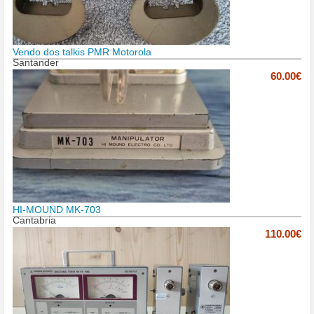
Vendo dos talkis PMR Motorola
Santander
60.00€
HI-MOUND MK-703
Cantabria
110.00€