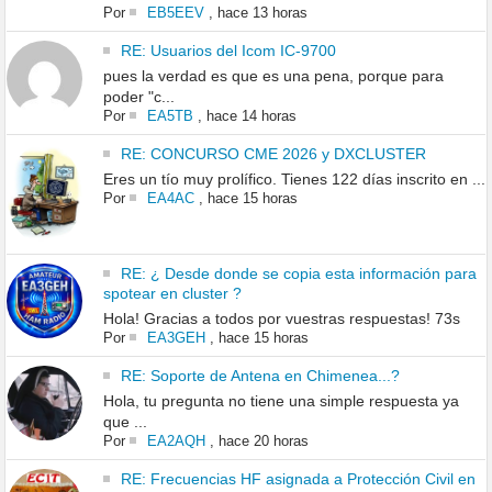
Por
EB5EEV
,
hace 13 horas
RE: Usuarios del Icom IC-9700
pues la verdad es que es una pena, porque para
poder "c...
Por
EA5TB
,
hace 14 horas
RE: CONCURSO CME 2026 y DXCLUSTER
Eres un tío muy prolífico. Tienes 122 días inscrito en ...
Por
EA4AC
,
hace 15 horas
RE: ¿ Desde donde se copia esta información para
spotear en cluster ?
Hola! Gracias a todos por vuestras respuestas! 73s
Por
EA3GEH
,
hace 15 horas
RE: Soporte de Antena en Chimenea...?
Hola, tu pregunta no tiene una simple respuesta ya
que ...
Por
EA2AQH
,
hace 20 horas
RE: Frecuencias HF asignada a Protección Civil en