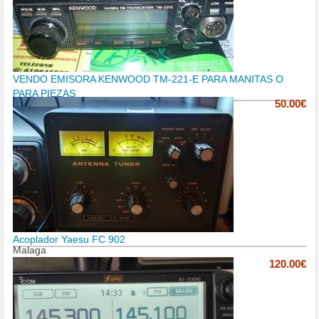
VENDO EMISORA KENWOOD TM-221-E PARA MANITAS O
PARA PIEZAS
50.00€
Acoplador Yaesu FC 902
Malaga
120.00€