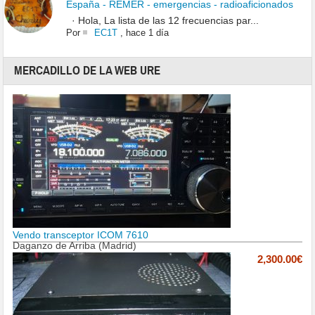
España - REMER - emergencias - radioaficionados
· Hola, La lista de las 12 frecuencias par...
Por
EC1T
,
hace 1 día
MERCADILLO DE LA WEB URE
Vendo transceptor ICOM 7610
Daganzo de Arriba (Madrid)
2,300.00€