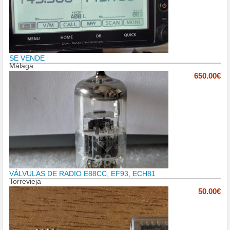
SE VENDE
Málaga
650.00€
VÁLVULAS DE RADIO E88CC, EF93, ECH81
Torrevieja
50.00€