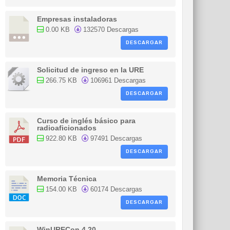
Empresas instaladoras
0.00 KB
132570 Descargas
DESCARGAR
Solicitud de ingreso en la URE
266.75 KB
106961 Descargas
DESCARGAR
Curso de inglés básico para
radioaficionados
922.80 KB
97491 Descargas
DESCARGAR
Memoria Técnica
154.00 KB
60174 Descargas
DESCARGAR
WinURECon 4.20