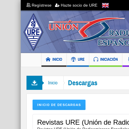
Regístrese
Hazte socio de URE
INICIO
URE
INICIACIÓN
Descargas
Inicio
INICIO DE DESCARGAS
Revistas URE (Unión de Radi