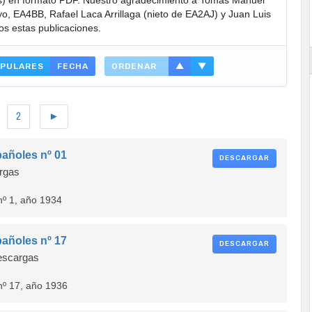
) en formato PDF. Nuestro agradecimiento a Tomás Manuel
, EA4BB, Rafael Laca Arrillaga (nieto de EA2AJ) y Juan Luis
os estas publicaciones.
PULARES
FECHA
ORDENAR
▲
▼
2
►
añoles nº 01
DESCARGAR
rgas
nº 1, año 1934
añoles nº 17
DESCARGAR
scargas
nº 17, año 1936