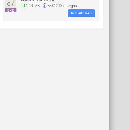
1.14 MB
55812 Descargas
DESCARGAR