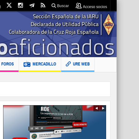
Buscar
Acceso socios
FOROS
MERCADILLO
URE WEB