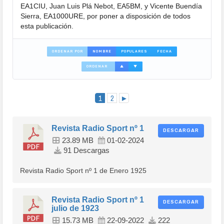
EA1CIU, Juan Luis Plá Nebot, EA5BM, y Vicente Buendía
Sierra, EA1000URE, por poner a disposición de todos
esta publicación.
ORDENAR POR
NOMBRE
POPULARES
FECHA
ORDENAR
▲
▼
1
2
►
Revista Radio Sport nº 1
DESCARGAR
23.89 MB
01-02-2024
91 Descargas
Revista Radio Sport nº 1 de Enero 1925
Revista Radio Sport nº 1
DESCARGAR
julio de 1923
15.73 MB
22-09-2022
222