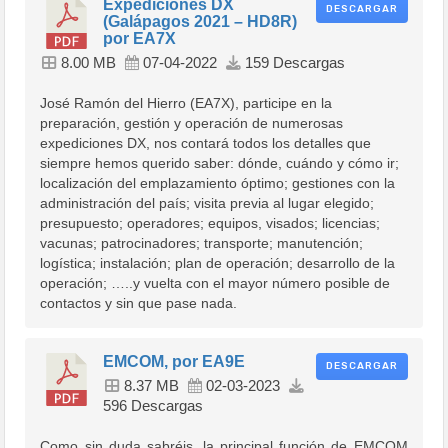
Expediciones DX
DESCARGAR
(Galápagos 2021 – HD8R)
por EA7X
8.00 MB
07-04-2022
159 Descargas
José Ramón del Hierro (EA7X), participe en la
preparación, gestión y operación de numerosas
expediciones DX, nos contará todos los detalles que
siempre hemos querido saber: dónde, cuándo y cómo ir;
localización del emplazamiento óptimo; gestiones con la
administración del país; visita previa al lugar elegido;
presupuesto; operadores; equipos, visados; licencias;
vacunas; patrocinadores; transporte; manutención;
logística; instalación; plan de operación; desarrollo de la
operación; …..y vuelta con el mayor número posible de
contactos y sin que pase nada.
EMCOM, por EA9E
DESCARGAR
8.37 MB
02-03-2023
596 Descargas
Como sin duda sabréis, la principal función de EMCOM