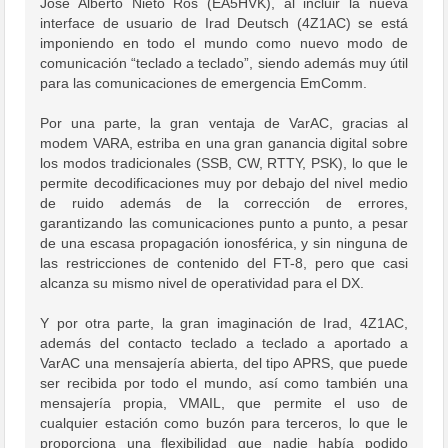
José Alberto Nieto Ros (EA5HVK), al incluir la nueva
interface de usuario de Irad Deutsch (4Z1AC) se está
imponiendo en todo el mundo como nuevo modo de
comunicación “teclado a teclado”, siendo además muy útil
para las comunicaciones de emergencia EmComm.
Por una parte, la gran ventaja de VarAC, gracias al
modem VARA, estriba en una gran ganancia digital sobre
los modos tradicionales (SSB, CW, RTTY, PSK), lo que le
permite decodificaciones muy por debajo del nivel medio
de ruido además de la corrección de errores,
garantizando las comunicaciones punto a punto, a pesar
de una escasa propagación ionosférica, y sin ninguna de
las restricciones de contenido del FT-8, pero que casi
alcanza su mismo nivel de operatividad para el DX.
Y por otra parte, la gran imaginación de Irad, 4Z1AC,
además del contacto teclado a teclado a aportado a
VarAC una mensajería abierta, del tipo APRS, que puede
ser recibida por todo el mundo, así como también una
mensajería propia, VMAIL, que permite el uso de
cualquier estación como buzón para terceros, lo que le
proporciona una flexibilidad que nadie había podido