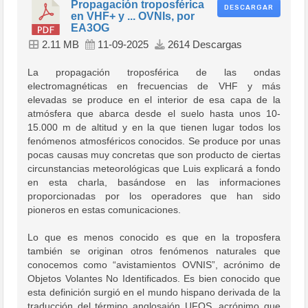
Propagación troposférica
DESCARGAR
en VHF+ y ... OVNIs, por
EA3OG
2.11 MB
11-09-2025
2614 Descargas
La propagación troposférica de las ondas
electromagnéticas en frecuencias de VHF y más
elevadas se produce en el interior de esa capa de la
atmósfera que abarca desde el suelo hasta unos 10-
15.000 m de altitud y en la que tienen lugar todos los
fenómenos atmosféricos conocidos. Se produce por unas
pocas causas muy concretas que son producto de ciertas
circunstancias meteorológicas que Luis explicará a fondo
en esta charla, basándose en las informaciones
proporcionadas por los operadores que han sido
pioneros en estas comunicaciones.
Lo que es menos conocido es que en la troposfera
también se originan otros fenómenos naturales que
conocemos como “avistamientos OVNIS”, acrónimo de
Objetos Volantes No Identificados. Es bien conocido que
esta definición surgió en el mundo hispano derivada de la
traducción del término anglosajón UFOS, acrónimo que