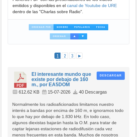
emitidos y disponibles en el
canal de Youtube de URE
dentro de las "Charlas sobre Radio".
ORDENAR POR
NOMBRE
POPULARES
FECHA
ORDENAR
▲
▼
1
2
3
►
El interesante mundo que
DESCARGAR
existe por debajo de 160
m., por EA5DOM
612.62 KB
15-07-2026
40 Descargas
Normalmente los radioaficionados limitamos nuestro
interés a bandas por encima de 160 m, e ignoramos todo
lo que hay por debajo de 1.830 kHz. En todo caso,
algunos diexistas bajarán hasta la O.M. para tratar de
captar lejanas estaciones de radiodifusión cada vez
menos frecuentes en esta banda. Muchos de nosotros