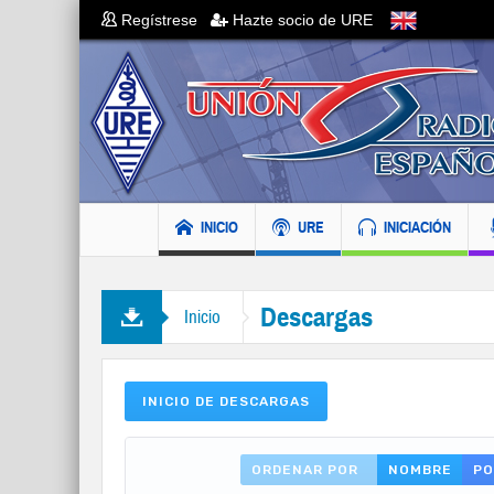
Regístrese
Hazte socio de URE
INICIO
URE
INICIACIÓN
Descargas
Inicio
INICIO DE DESCARGAS
ORDENAR POR
NOMBRE
PO