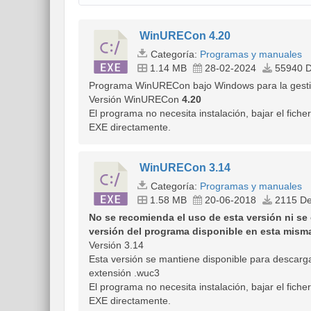
WinURECon 4.20
Categoría:
Programas y manuales
1.14 MB
28-02-2024
55940 D
Programa WinURECon bajo Windows para la gesti
Versión WinURECon
4.20
El programa no necesita instalación, bajar el fich
EXE directamente.
WinURECon 3.14
Categoría:
Programas y manuales
1.58 MB
20-06-2018
2115 De
No se recomienda el uso de esta versión ni se o
versión del programa disponible en esta mism
Versión 3.14
Esta versión se mantiene disponible para descarga
extensión .wuc3
El programa no necesita instalación, bajar el fich
EXE directamente.