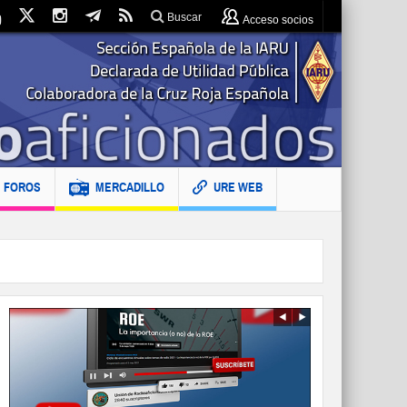
Buscar
Acceso socios
FOROS
MERCADILLO
URE WEB