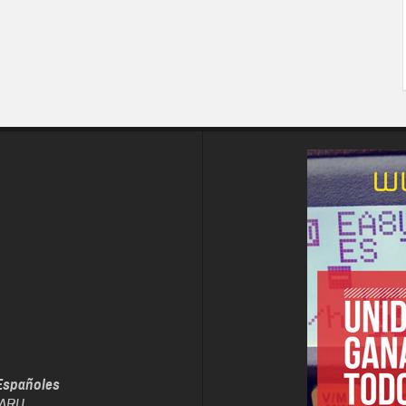
Españoles
IARU