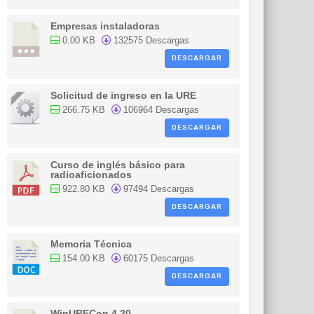
Empresas instaladoras
0.00 KB
132575 Descargas
DESCARGAR
Solicitud de ingreso en la URE
266.75 KB
106964 Descargas
DESCARGAR
Curso de inglés básico para
radioaficionados
922.80 KB
97494 Descargas
DESCARGAR
Memoria Técnica
154.00 KB
60175 Descargas
DESCARGAR
WinURECon 4.20